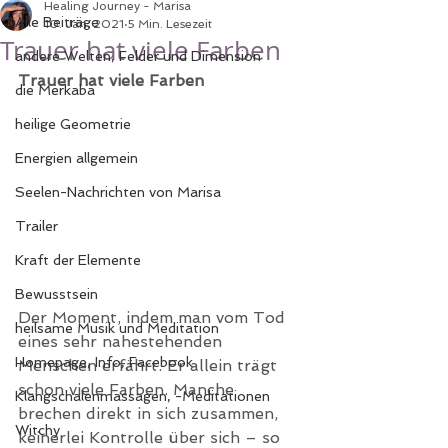
Healing Journey - Marisa
Alle Beiträge
10. Jan. 2021
5 Min. Lesezeit
Trauer hat viele Farben
andere Welten, Felder und Dimension
Trauer hat viele Farben
die Merkaba
heilige Geometrie
Energien allgemein
Seelen-Nachrichten von Marisa
Trailer
Kraft der Elemente
Bewusstsein
Der Moment, indem man vom Tod 
heilsame Musik und Meditation
eines sehr nahestehenden 
Homepage, Info, Facebook
Menschen erfährt. Er allein trägt 
schon viele Farben. Manche 
Klangschalenmassagen, -Meditationen
brechen direkt in sich zusammen, 
Witchy
keinerlei Kontrolle über sich – so 