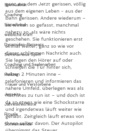
ganz aus dem Jetzt gerissen, völlig 
Spiritualität
aus dem eigenen Leben - aus der 
Coaching
Bahn gerissen. Andere wiederum – 
Sisterhood
sie wirken so gefasst, manchmal 
nahezu so, als wäre nichts 
weibliche Kraft
geschehen. Sie funktionieren erst 
Pyramiden-Retreats
einmal weiter, ganz so wie vor 
dieser schlimmen Nachricht auch. 
Seminarreise Spirit
Sie legen den Hörer auf oder 
Coaching und Seelenarbeit
schließen die Tür hinter sich, 
halten 2 Minuten inne – 
Heilung
telefonieren und informieren das 
Trauer und Verstorbene
nähere Umfeld, überlegen was als 
Jenseits
Nächstes zu tun ist – und doch ist 
da so etwas wie eine Schockstarre 
Jahreskreisfeste
und irgendetwas läuft weiter wie 
Rituale
gehabt. Zeitgleich läuft etwas von 
Ihnen selbst davon. Der Autopilot 
Sonnenwende
übernimmt das Steuer. 