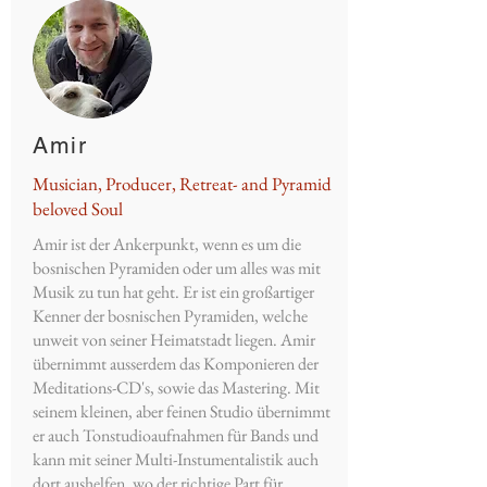
Amir
Musician, Producer, Retreat- and Pyramid
beloved Soul
Amir ist der Ankerpunkt, wenn es um die
bosnischen Pyramiden oder um alles was mit
Musik zu tun hat geht. Er ist ein großartiger
Kenner der bosnischen Pyramiden, welche
unweit von seiner Heimatstadt liegen. Amir
übernimmt ausserdem das Komponieren der
Meditations-CD's, sowie das Mastering. Mit
seinem kleinen, aber feinen Studio übernimmt
er auch Tonstudioaufnahmen für Bands und
kann mit seiner Multi-Instumentalistik auch
dort aushelfen, wo der richtige Part für