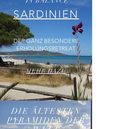
IN BALANCE
SARDINIEN
DER GANZ BESONDERE
ERHOLUNGSRETREAT
MEHR DAZU
DIE ÄLTESTEN
PYRAMIDEN
DER