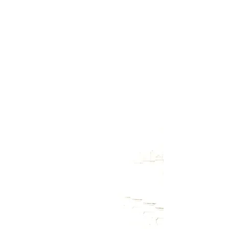
Melde Dich für meinen Newsletter
an, um Termine zu Workshops
und Retreats rechtzeitig zu
erfahren. Außerdem wirst Du
auch über kostenlose
Onlineveranstaltungen informiert
und hin und wieder gibt es auch
kleine Überraschungsgeschenke
zum Download.