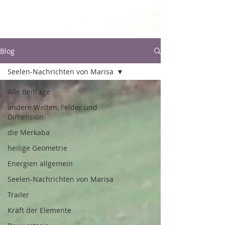
Blog
Seelen-Nachrichten von Marisa
Alle Beiträge
andere Welten, Felder und
Dimension
die Merkaba
heilige Geometrie
Energien allgemein
Seelen-Nachrichten von Marisa
Trailer
Kraft der Elemente