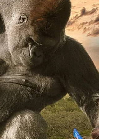
Talking to Mother Earth -
Corona, the Crown
Talking to Mother Earth - Corona, the
Crown I am a being. What you call
soul and what you call alive - all of
that is me too. You see me, bu