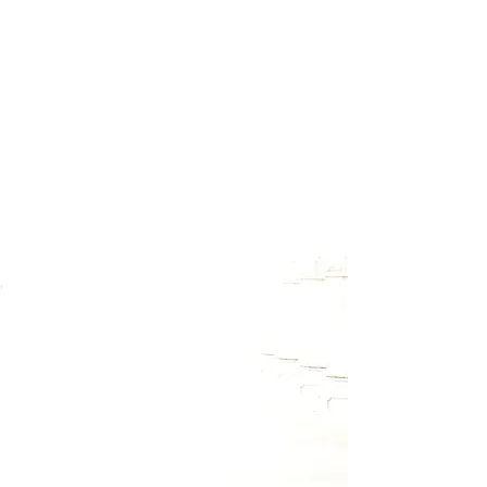
Melde Dich für meinen Newsletter
an, um Termine zu Workshops
und Retreats rechtzeitig zu
erfahren. Außerdem wirst Du
auch über kostenlose
Onlineveranstaltungen informiert
und hin und wieder gibt es auch
kleine Überraschungsgeschenke
zum Download.