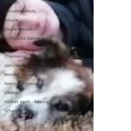
Jenseits
Jahreskreisfeste
Rituale
Sonnenwende
archaische Sonnenkulte
Yule 2019
Channeling
consciousness
mindful thinking
heartintelligence
creation
mother earth - healing
Schamanismus