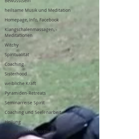
Bewusstsein
heilsame Musik und Meditation
Homepage, Info, Facebook
Klangschalenmassagen, -
Meditationen
Witchy
Spiritualität
Coaching
Sisterhood
weibliche Kraft
Pyramiden-Retreats
Seminarreise Spirit
Coaching und Seelenarbeit
Heilung
Trauer und Verstorbene