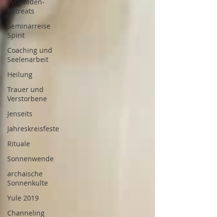
Pyramiden-
Retreats
Seminarreise
Spirit
Coaching und
Seelenarbeit
Heilung
Trauer und
Verstorbene
Jenseits
Jahreskreisfeste
Rituale
Sonnenwende
archaische
Sonnenkulte
Yule 2019
Channeling