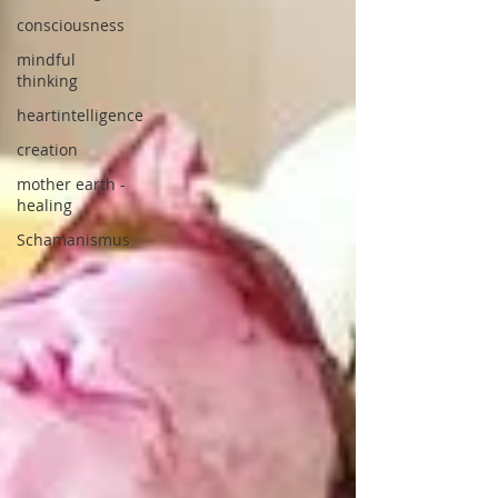
consciousness
mindful
thinking
heartintelligence
creation
mother earth -
healing
Schamanismus