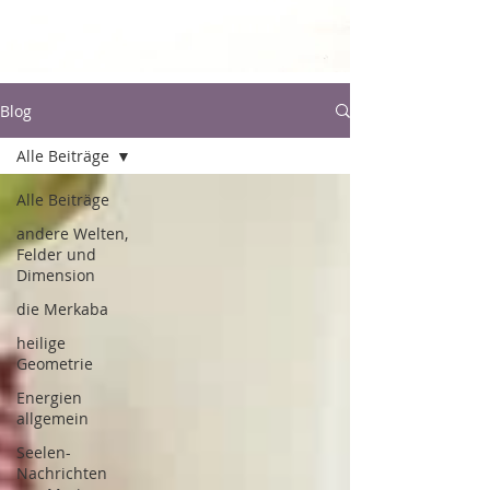
Blog
Alle Beiträge
Alle Beiträge
andere Welten,
Felder und
Dimension
die Merkaba
heilige
Geometrie
Energien
allgemein
Seelen-
Nachrichten