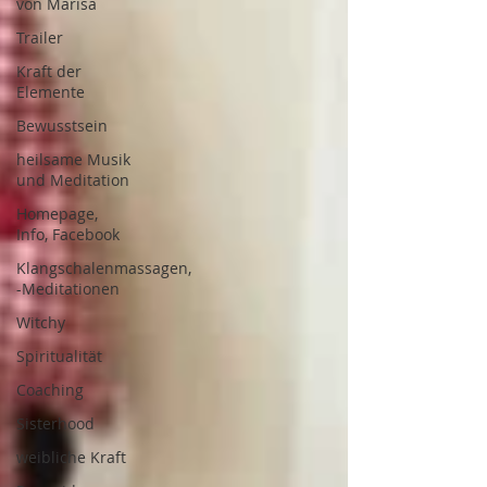
von Marisa
Trailer
Kraft der
Elemente
Bewusstsein
heilsame Musik
und Meditation
Homepage,
Info, Facebook
Klangschalenmassagen,
-Meditationen
Witchy
Spiritualität
Coaching
Sisterhood
weibliche Kraft