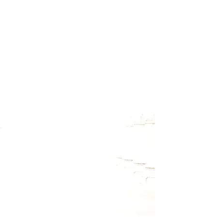
Melde Dich für meinen Newsletter
an, um Termine zu Workshops
und Retreats rechtzeitig zu
erfahren. Außerdem wirst Du
auch über kostenlose
Onlineveranstaltungen informiert
und hin und wieder gibt es auch
kleine Überraschungsgeschenke
zum Download.