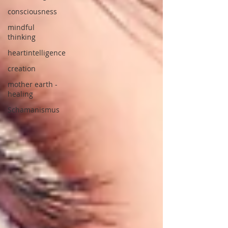
consciousness
mindful
thinking
heartintelligence
creation
mother earth -
healing
Schamanismus