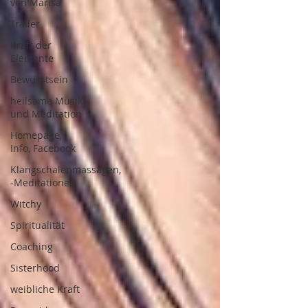
von Marisa
Trailer
Kraft der
Elemente
Bewusstsein
heilsame Musik
und Meditation
Homepage,
Info, Facebook
Klangschalenmassagen,
-Meditationen
Witchy
Spiritualität
Coaching
Sisterhood
weibliche Kraft