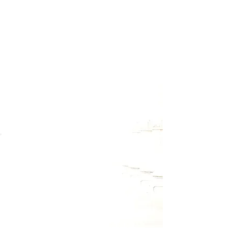
Melde Dich für meinen Newsletter
an, um Termine zu Workshops
und Retreats rechtzeitig zu
erfahren. Außerdem wirst Du
auch über kostenlose
Onlineveranstaltungen informiert
und hin und wieder gibt es auch
kleine Überraschungsgeschenke
zum Download.