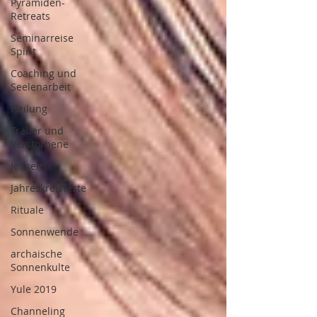
Pyramiden-
Retreats
Seminarreise
Spirit
Coaching und
Seelenarbeit
Heilung
Trauer und
Verstorbene
Jenseits
Jahreskreisfeste
Rituale
Sonnenwende
archaische
Sonnenkulte
Yule 2019
Channeling