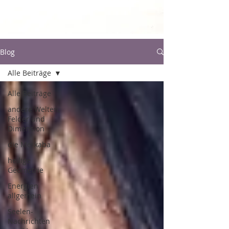
Blog
Alle Beiträge
Alle Beiträge
andere Welten,
Felder und
Dimension
die Merkaba
heilige
Geometrie
Energien
allgemein
Seelen-
Nachrichten