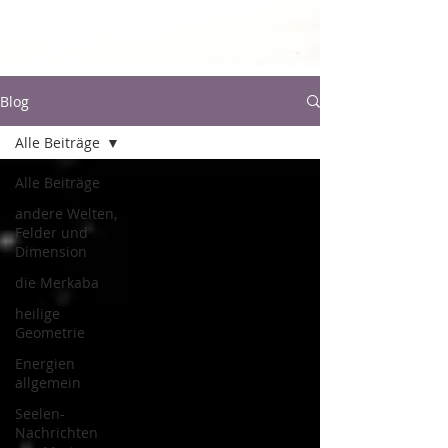
Blog
Alle Beiträge
Alle Beiträge
andere Welten,
Felder und
Dimension
die Merkaba
heilige
Geometrie
Energien
allgemein
Seelen-
Nachrichten