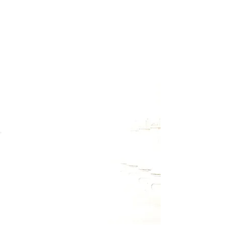
Melde Dich für meinen Newsletter
an, um Termine zu Workshops
und Retreats rechtzeitig zu
erfahren. Außerdem wirst Du
auch über kostenlose
Onlineveranstaltungen informiert
und hin und wieder gibt es auch
kleine Überraschungsgeschenke
zum Download.