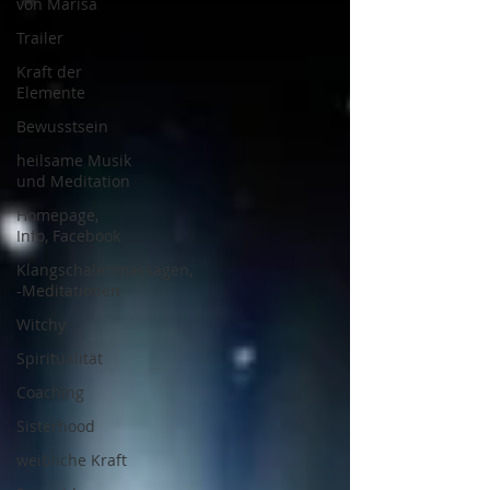
von Marisa
Trailer
Kraft der
Elemente
Bewusstsein
heilsame Musik
und Meditation
Homepage,
Info, Facebook
Klangschalenmassagen,
-Meditationen
Witchy
Spiritualität
Coaching
Sisterhood
weibliche Kraft