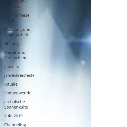
Pyramiden-
Retreats
Seminarreise
Spirit
Coaching und
Seelenarbeit
Heilung
Trauer und
Verstorbene
Jenseits
Jahreskreisfeste
Rituale
Sonnenwende
archaische
Sonnenkulte
Yule 2019
Channeling