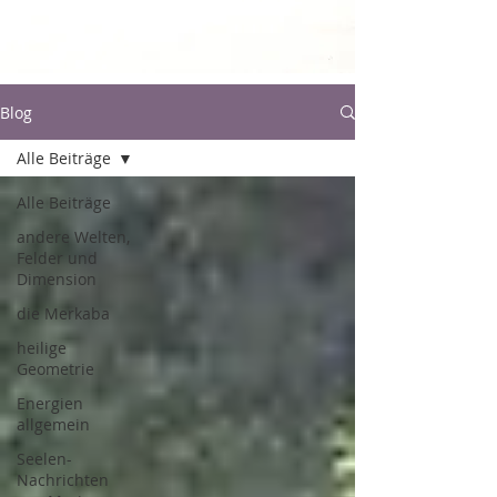
Blog
Alle Beiträge
Alle Beiträge
andere Welten,
Felder und
Dimension
die Merkaba
heilige
Geometrie
Energien
allgemein
Seelen-
Nachrichten