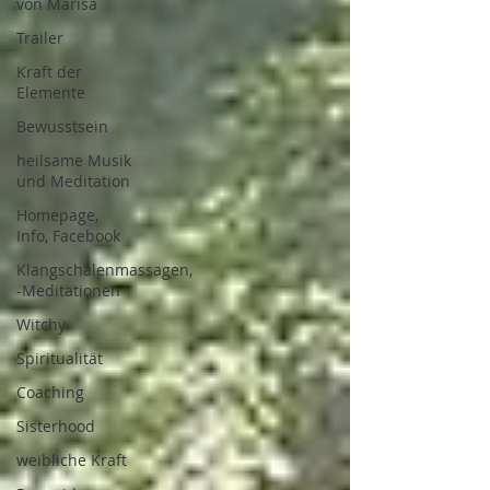
von Marisa
Trailer
Kraft der
Elemente
Bewusstsein
heilsame Musik
und Meditation
Homepage,
Info, Facebook
Klangschalenmassagen,
-Meditationen
Witchy
Spiritualität
Coaching
Sisterhood
weibliche Kraft