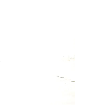
Melde Dich für meinen Newsletter
an, um Termine zu Workshops
und Retreats rechtzeitig zu
erfahren. Außerdem wirst Du
auch über kostenlose
Onlineveranstaltungen informiert
und hin und wieder gibt es auch
kleine Überraschungsgeschenke
zum Download.