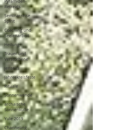
Pyramiden-
Retreats
Seminarreise
Spirit
Coaching und
Seelenarbeit
Heilung
Trauer und
Verstorbene
Jenseits
Jahreskreisfeste
Rituale
Sonnenwende
archaische
Sonnenkulte
Yule 2019
Channeling