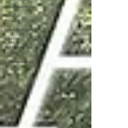
consciousness
mindful
thinking
heartintelligence
creation
mother earth -
healing
Schamanismus