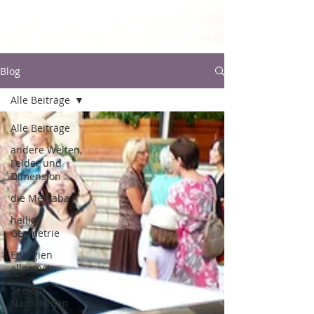
Blog
Alle Beiträge
Alle Beiträge
andere Welten,
Felder und
Dimension
die Merkaba
heilige
Geometrie
Energien
allgemein
Seelen-
Nachrichten