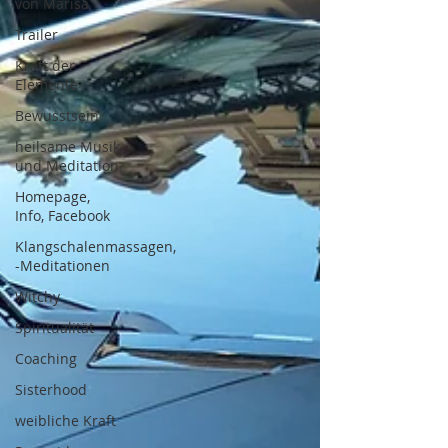
von Marisa
Trailer
Kraft der
Elemente
Bewusstsein
heilsame Musik
und Meditation
Homepage,
Info, Facebook
Klangschalenmassagen,
-Meditationen
Witchy
Spiritualität
Coaching
Sisterhood
weibliche Kraft