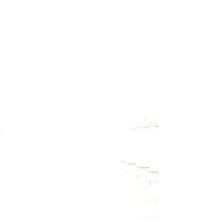
Melde Dich für meinen Newsletter
an, um Termine zu Workshops
und Retreats rechtzeitig zu
erfahren. Außerdem wirst Du
auch über kostenlose
Onlineveranstaltungen informiert
und hin und wieder gibt es auch
kleine Überraschungsgeschenke
zum Download.