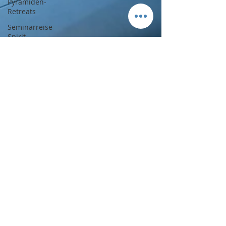
Pyramiden-
Retreats
Seminarreise
Spirit
Coaching und
Seelenarbeit
Heilung
Trauer und
Verstorbene
Jenseits
Jahreskreisfeste
Rituale
Sonnenwende
archaische
Sonnenkulte
Yule 2019
Channeling