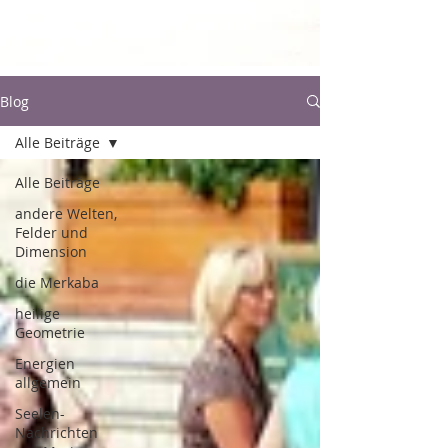
Blog
Alle Beiträge
Alle Beiträge
andere Welten,
Felder und
Dimension
die Merkaba
heilige
Geometrie
Energien
allgemein
Seelen-
Nachrichten