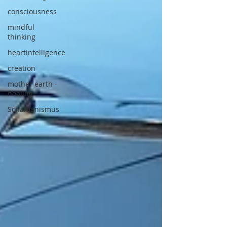
consciousness
mindful
thinking
heartintelligence
creation
mother earth -
healing
Schamanismus