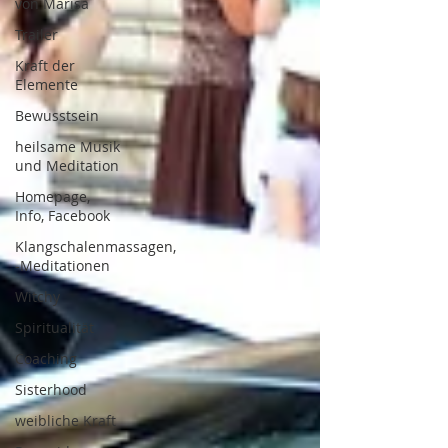
von Marisa
Trailer
Kraft der
Elemente
Bewusstsein
heilsame Musik
und Meditation
Homepage,
Info, Facebook
Klangschalenmassagen,
-Meditationen
Witchy
Spiritualität
Coaching
Sisterhood
weibliche Kraft