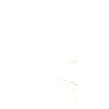
Melde Dich für meinen Newsletter
an, um Termine zu Workshops
und Retreats rechtzeitig zu
erfahren. Außerdem wirst Du
auch über kostenlose
Onlineveranstaltungen informiert
und hin und wieder gibt es auch
kleine Überraschungsgeschenke
zum Download.