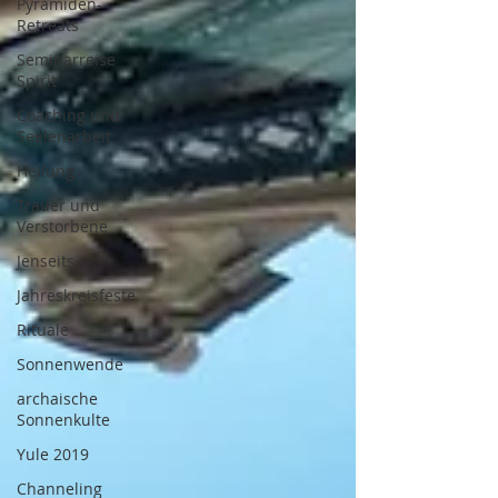
Pyramiden-
Retreats
Seminarreise
Spirit
Coaching und
Seelenarbeit
Heilung
Trauer und
Verstorbene
Jenseits
Jahreskreisfeste
Rituale
Sonnenwende
archaische
Sonnenkulte
Yule 2019
Channeling