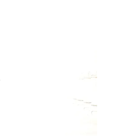
Melde Dich für meinen Newsletter
an, um Termine zu Workshops
und Retreats rechtzeitig zu
erfahren. Außerdem wirst Du
auch über kostenlose
Onlineveranstaltungen informiert
und hin und wieder gibt es auch
kleine Überraschungsgeschenke
zum Download.