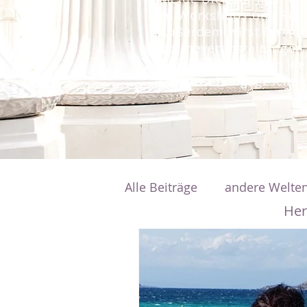
zu Workshops und Retre
Außerdem wirst Du auc
Onlineveranstaltungen 
wieder gibt es auch kle
Überraschungsgeschen
Alle Beiträge
andere Welten
Her
Energien allgemein
Se
Bewusstsein
heilsame