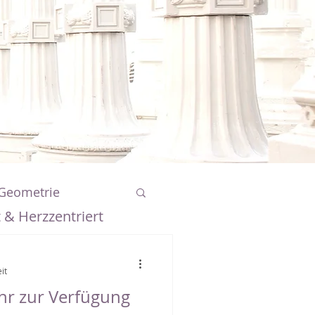
 Geometrie
 & Herzzentriert
r Elemente
it
ehr zur Verfügung
k