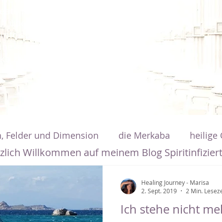
ats rechtzeitig zu erfahren.
h über kostenlose
informiert und hin und
ine
ke zum Download.
, Felder und Dimension
die Merkaba
heilige
zlich Willkommen auf meinem Blog Spiritinfiziert
elen-Nachrichten von Marisa
Trailer
Kraft de
Healing Journey - Marisa
2. Sept. 2019
2 Min. Leseze
Ich stehe nicht m
 Musik und Meditation
Homepage, Info, Faceboo