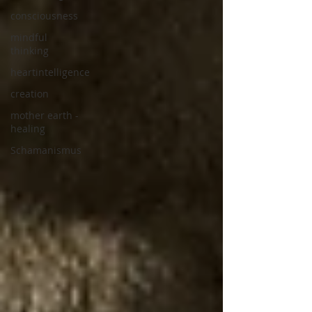
consciousness
mindful
thinking
heartintelligence
creation
mother earth -
healing
Schamanismus