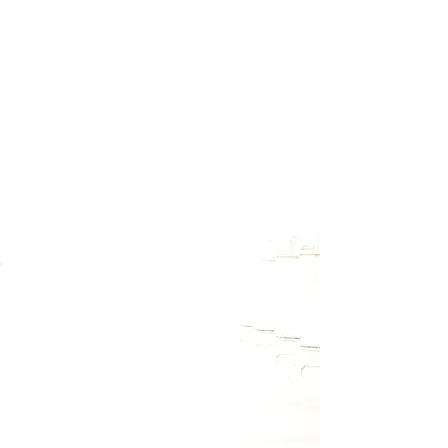
Melde Dich für meinen Newsletter
an, um Termine zu Workshops
und Retreats rechtzeitig zu
erfahren. Außerdem wirst Du
auch über kostenlose
Onlineveranstaltungen informiert
und hin und wieder gibt es auch
kleine Überraschungsgeschenke
zum Download.