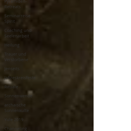
Pyramiden-
Retreats
Seminarreise
Spirit
Coaching und
Seelenarbeit
Heilung
Trauer und
Verstorbene
Jenseits
Jahreskreisfeste
Rituale
Sonnenwende
archaische
Sonnenkulte
Yule 2019
Channeling