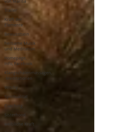
von Marisa
Trailer
Kraft der
Elemente
Bewusstsein
heilsame Musik
und Meditation
Homepage,
Info, Facebook
Klangschalenmassagen,
-Meditationen
Witchy
Spiritualität
Coaching
Sisterhood
weibliche Kraft