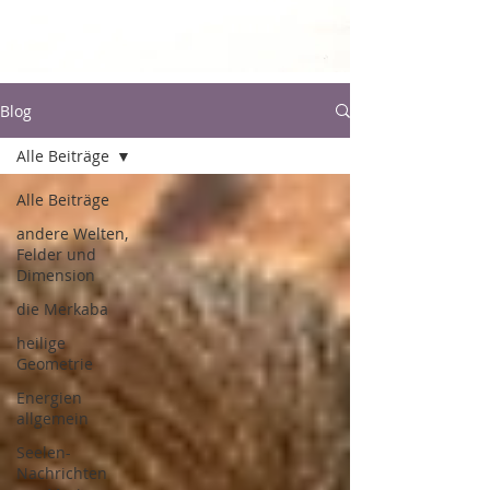
Blog
Alle Beiträge
Alle Beiträge
andere Welten,
Felder und
Dimension
die Merkaba
heilige
Geometrie
Energien
allgemein
Seelen-
Nachrichten