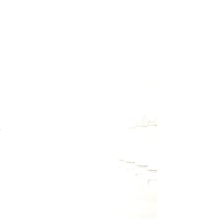
Melde Dich für meinen Newsletter
an, um Termine zu Workshops
und Retreats rechtzeitig zu
erfahren. Außerdem wirst Du
auch über kostenlose
Onlineveranstaltungen informiert
und hin und wieder gibt es auch
kleine Überraschungsgeschenke
zum Download.