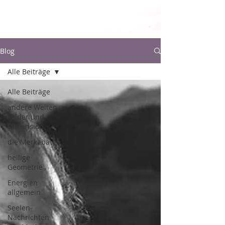
Blog
Alle Beiträge
Alle Beiträge
andere Welten,
Felder und
Dimension
die Merkaba
heilige
Geometrie
Energien
allgemein
Seelen-
Nachrichten