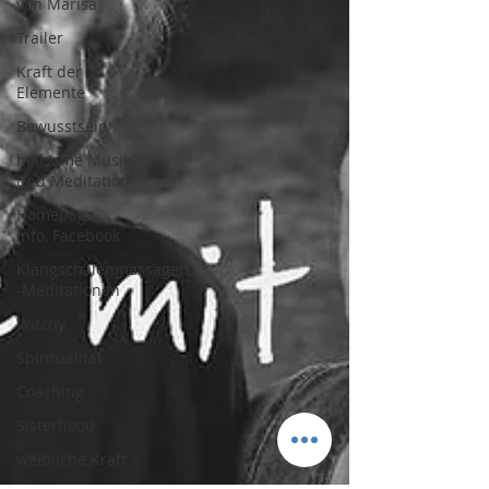
von Marisa
Trailer
Kraft der
Elemente
Bewusstsein
heilsame Musik
und Meditation
Homepage,
Info, Facebook
Klangschalenmassagen,
-Meditationen
Witchy
Spiritualität
Coaching
Sisterhood
weibliche Kraft